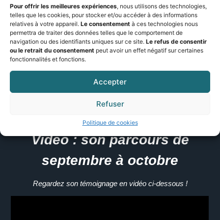
beaucoup mieux dans mon corps !”
Pour offrir les meilleures expériences
, nous utilisons des technologies,
telles que les cookies, pour stocker et/ou accéder à des informations
Conclusion / Call-to-action
relatives à votre appareil.
Le consentement
à ces technologies nous
permettra de traiter des données telles que le comportement de
navigation ou des identifiants uniques sur ce site.
Le refus de consentir
Chaque parcours est unique, mais
avec la bonne méthode et
ou le retrait du consentement
peut avoir un effet négatif sur certaines
fonctionnalités et fonctions.
deux séances par semaine
, les résultats sont possibles
rapidement.
Ainsi
, n’attendez plus :
Accepter
Refuser
Réservez votre séance EMS VisionBody à domicile dès
aujourd’hui
et commencez votre propre transformation !
Politique de cookies
Vidéo : son parcours de
septembre à octobre
Regardez son témoignage en vidéo ci-dessous !