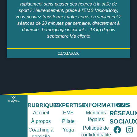
rapidement sans passer des heures à la salle de
sport ? Heureusement, grâce à l’EMS VisionBody,
vous pouvez transformer votre corps en seulement 2
séances de 20 minutes par semaine, directement à
domicile. Témoignage inspirant : –13 kg depuis
septembre Ma cliente
11/01/2026
INFORMATIONS
NOS
RUBRIQUES
EXPERTISE
RÉSEAU
Accueil
EMS
Mentions
légales
SOCIAU
À propos
Pilate
Politique de
Coaching à
Yoga
confidentialité
domicile