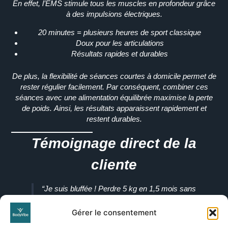
En effet
, l’EMS stimule tous les muscles en profondeur grâce
à des impulsions électriques.
20 minutes = plusieurs heures de sport classique
Doux pour les articulations
Résultats rapides et durables
De plus
, la flexibilité de séances courtes à domicile permet de
rester régulier facilement.
Par conséquent
, combiner ces
séances avec une alimentation équilibrée maximise la perte
de poids.
Ainsi
, les résultats apparaissent rapidement et
restent durables.
Témoignage direct de la
cliente
“
Je suis bluffée !
Perdre 5 kg en 1,5 mois sans
passer des heures à la salle de sport, c’était
inimaginable.
De plus
, les séances EMS sont
Gérer le consentement
rapides et motivantes, et je me sens déjà